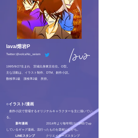
lava/熔岩P
Twitter​:@volcaNo_seism
1995/9/27生まれ 茨城出身東京在住。O型。
主な活動は、​イラスト制作、DTM、創作小説。
数検準1級 漢検準2級 所持。
○イラスト/漫画
創作小説で登場するオリジナルキャラクターを主に描いてい
る。
新年漫画
2014年より毎年明けにSNSでup
しているギャグ漫画。流行ったものを題材にしがち。
LINEスタンプ
クリエイターズスタンプ