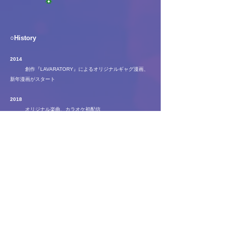
○
History
2014
創作『LAVARATORY』によるオリジナルギャグ漫画、
新年漫画がスタート
2018
オリジナル楽曲、カラオケ初配信
2019
C96にて、コミックマーケット初出展
LINEスタンプ『LAVARATORY』配信
2020
DJ初体験
BOOTHにてオリジナルグッズ販売開始
LINEスタンプ『LAVARATORY2』配信
2021