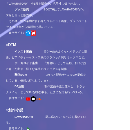
「LAVARATORY」全3種を販売中。汎用性に偏りがあり。
グッズ販売
BOOTHにてLAVARATORYグッ
ズをしれっと販売中。
その他、制作楽曲に合わせたジャケット画像、プライベート
では2016年から似顔絵も描いている。
参考サイト:
○DTM
インスト楽曲
音ゲー曲のようなハイテンポな楽
曲、ピアノやオーケストラ風のクラシック調リミックスなど。
ボーカロイド楽曲
「熔岩P」として活動。創作小説
に肖った曲や、様々な楽曲のリミックスを制作。
配信BGM
しれっと配信者へのBGM提供を
している。依頼お待ちしています。
DJ活動
制作楽曲を主に使用し、トラッ
クメイカーとしてDJを嗜む事も。たまに配信も行っている。
​ 参考サイト:
○創作小説
LAVARATORY
厨二病なバトル小説を書いてい
る。
参考サイト: